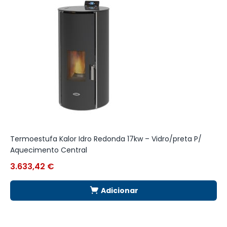
Termoestufa Kalor Idro Redonda 17kw – Vidro/preta P/
R
Aquecimento Central
M
3.633,42
€
4
Adicionar