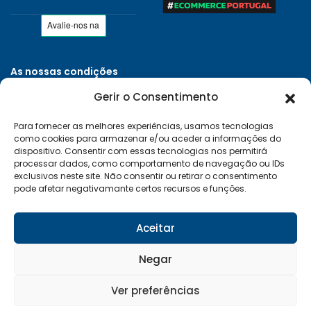
As nossas condições
Políticas de Privacidade
Gerir o Consentimento
Termos e Condições
Para fornecer as melhores experiências, usamos tecnologias
Entregas e Devoluções
como cookies para armazenar e/ou aceder a informações do
Livro de Reclamações
dispositivo. Consentir com essas tecnologias nos permitirá
processar dados, como comportamento de navegação ou IDs
RAL e RLL
exclusivos neste site. Não consentir ou retirar o consentimento
pode afetar negativamante certos recursos e funções.
Klarna FAQ
Sequra
Aceitar
Negar
Desenvolvido por:
Vítor Carneiro
Ver preferências
© 2026 Mais Clima. Todos os direitos reservados