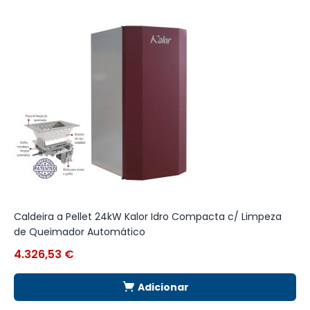
Caldeira a Pellet 24kW Kalor Idro Compacta c/ Limpeza
S
de Queimador Automático
4.326,53
€
1
Adicionar