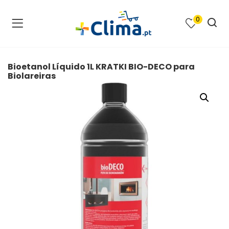
0
na e SPA )
cimento e Climatização )
Bioetanol Líquido 1L KRATKI BIO-DECO para
Biolareiras
asqueiras e Barbecues )
ias renováveis )