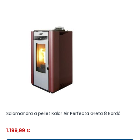
Salamandra a pellet Kalor Air Perfecta Greta 8 Bordô
S
C
1.199,99
€
2