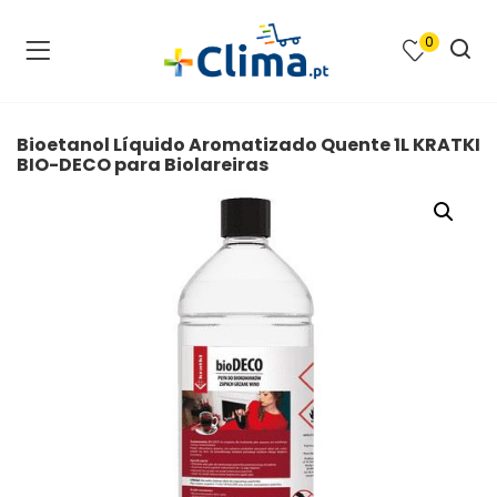
0
na e SPA )
cimento e Climatização )
Bioetanol Líquido Aromatizado Quente 1L KRATKI
BIO-DECO para Biolareiras
asqueiras e Barbecues )
ias renováveis )