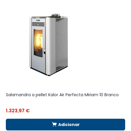
Salamandra a pellet Kalor Air Perfecta Miriam 10 Branco
C
d
1.323,97
€
4
Adicionar