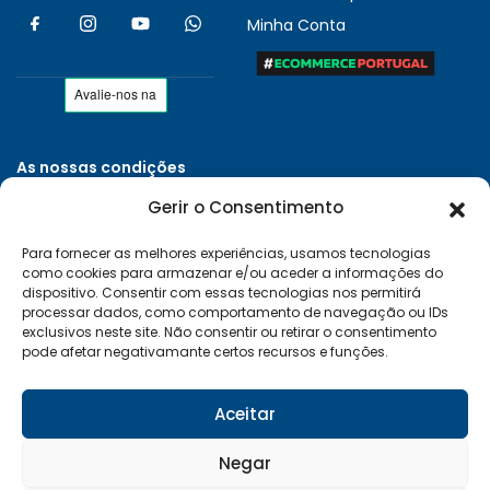
Minha Conta
As nossas condições
Políticas de Privacidade
Gerir o Consentimento
Termos e Condições
Para fornecer as melhores experiências, usamos tecnologias
Entregas e Devoluções
como cookies para armazenar e/ou aceder a informações do
Livro de Reclamações
dispositivo. Consentir com essas tecnologias nos permitirá
processar dados, como comportamento de navegação ou IDs
RAL e RLL
exclusivos neste site. Não consentir ou retirar o consentimento
pode afetar negativamante certos recursos e funções.
Klarna FAQ
Sequra
Aceitar
Negar
Desenvolvido por:
Vítor Carneiro