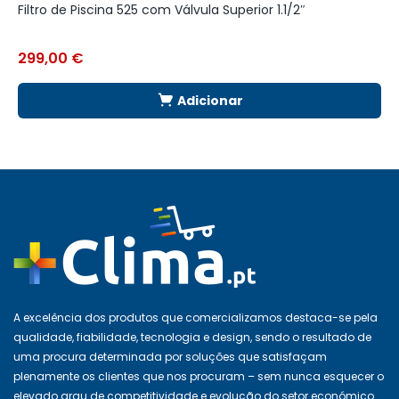
Filtro de Piscina 525 com Válvula Superior 1.1/2″
C
299,00
€
6
Adicionar
A excelência dos produtos que comercializamos destaca-se pela
qualidade, fiabilidade, tecnologia e design, sendo o resultado de
uma procura determinada por soluções que satisfaçam
plenamente os clientes que nos procuram – sem nunca esquecer o
elevado grau de competitividade e evolução do setor económico