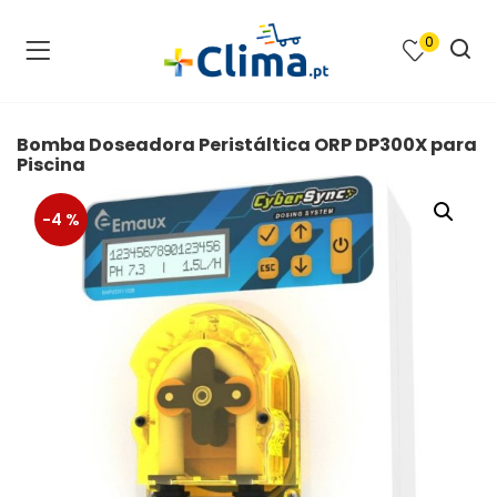
0
na e SPA )
cimento e Climatização )
Bomba Doseadora Peristáltica ORP DP300X para
Piscina
asqueiras e Barbecues )
-4 %
ias renováveis )