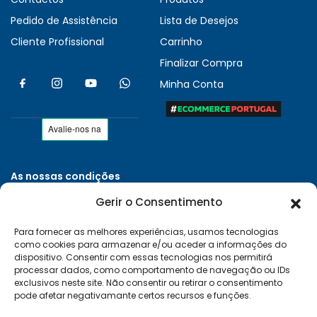
Pedido de Assistência
Lista de Desejos
Cliente Profissional
Carrinho
Finalizar Compra
Minha Conta
As nossas condições
Políticas de Privacidade
Gerir o Consentimento
Termos e Condições
Para fornecer as melhores experiências, usamos tecnologias
Entregas e Devoluções
como cookies para armazenar e/ou aceder a informações do
Livro de Reclamações
dispositivo. Consentir com essas tecnologias nos permitirá
processar dados, como comportamento de navegação ou IDs
RAL e RLL
exclusivos neste site. Não consentir ou retirar o consentimento
pode afetar negativamante certos recursos e funções.
Klarna FAQ