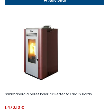
Adicionar
Salamandra a pellet Kalor Air Perfecta Lara 12 Bordô
C
Q
1.470,10
€
3