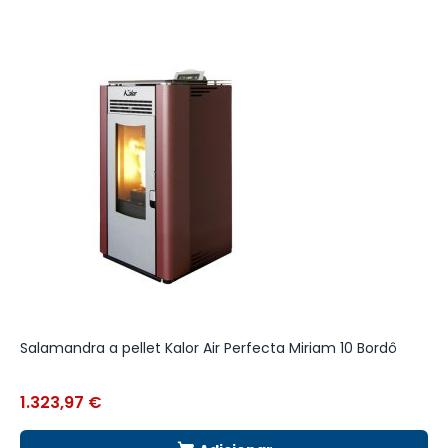
Salamandra a pellet Kalor Air Perfecta Miriam 10 Bordô
A
1.323,97
€
1