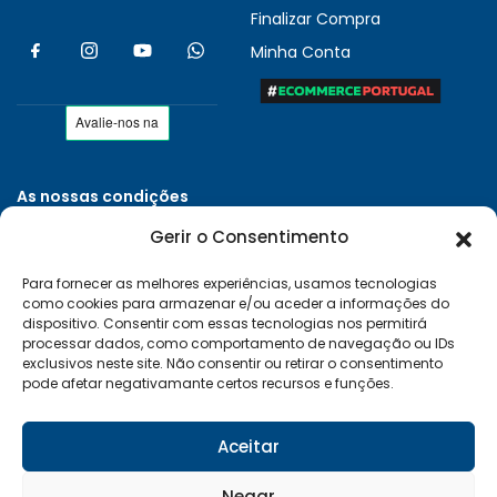
Finalizar Compra
Minha Conta
As nossas condições
Políticas de Privacidade
Gerir o Consentimento
Termos e Condições
Para fornecer as melhores experiências, usamos tecnologias
Entregas e Devoluções
como cookies para armazenar e/ou aceder a informações do
Livro de Reclamações
dispositivo. Consentir com essas tecnologias nos permitirá
processar dados, como comportamento de navegação ou IDs
RAL e RLL
exclusivos neste site. Não consentir ou retirar o consentimento
pode afetar negativamante certos recursos e funções.
Klarna FAQ
Sequra
Aceitar
Negar