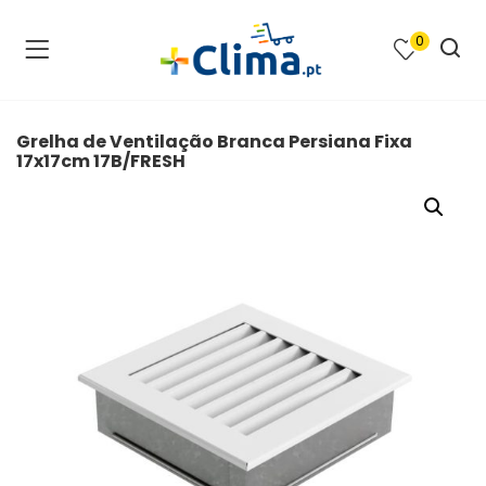
0
na e SPA )
cimento e Climatização )
Grelha de Ventilação Branca Persiana Fixa
17x17cm 17B/FRESH
asqueiras e Barbecues )
ias renováveis )