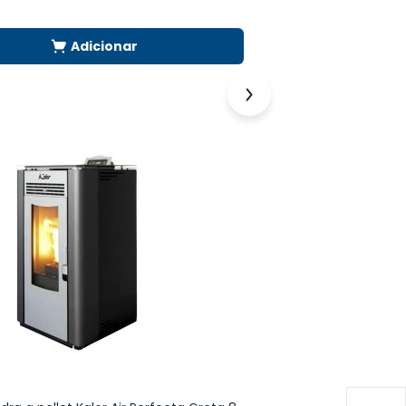
1.704,78
€
Adicionar