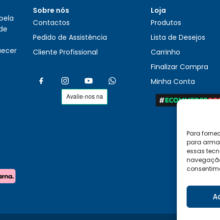
Sobre nós
Loja
pela
Contactos
Produtos
 de
Pedido de Assistência
Lista de Desejos
uecer
Cliente Profissional
Carrinho
Finalizar Compra
Minha Conta
Para forne
para armaz
essas tecn
navegação o
consentime
A