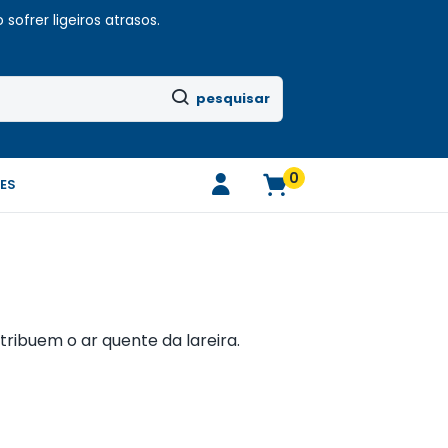
sofrer ligeiros atrasos.
pesquisar
0
ES
ribuem o ar quente da lareira.