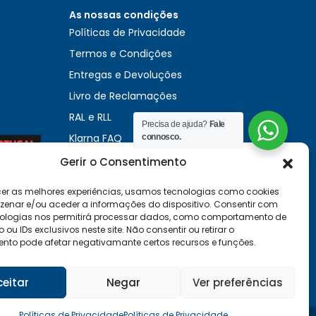
As nossas condições
Políticas de Privacidade
Termos e Condições
Entregas e Devoluções
Livro de Reclamações
RAL e RLL
Precisa de ajuda?
Fale
Klarna FAQ
connosco.
Sequra
Gerir o Consentimento
cer as melhores experiências, usamos tecnologias como cookies
enar e/ou aceder a informações do dispositivo. Consentir com
ologias nos permitirá processar dados, como comportamento de
u IDs exclusivos neste site. Não consentir ou retirar o
nto pode afetar negativamante certos recursos e funções.
ceitar
Negar
Ver preferências
Políticas de Privacidade
Políticas de Privacidade