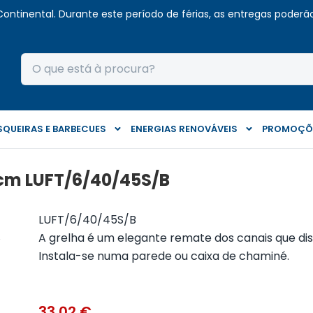
Continental. Durante este período de férias, as entregas poderão 
QUEIRAS E BARBECUES
ENERGIAS RENOVÁVEIS
PROMOÇÕ
cm LUFT/6/40/45S/B
LUFT/6/40/45S/B
A grelha é um elegante remate dos canais que dist
Instala-se numa parede ou caixa de chaminé.
33,02
€