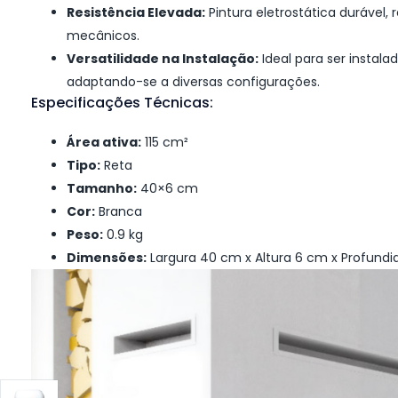
Resistência Elevada:
Pintura eletrostática durável,
mecânicos.
Versatilidade na Instalação:
Ideal para ser instal
adaptando-se a diversas configurações.
Especificações Técnicas:
Área ativa:
115 cm²
Tipo:
Reta
Tamanho:
40×6 cm
Cor:
Branca
Peso:
0.9 kg
Dimensões:
Largura 40 cm x Altura 6 cm x Profund