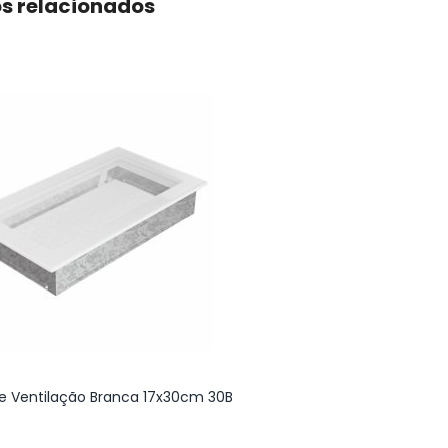
s relacionados
e Ventilação Branca 17x30cm 30B
Salamandra a Pellet
Canalizável Kalor 