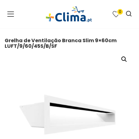
0
na e SPA )
cimento e Climatização )
Grelha de Ventilação Branca Slim 9×60cm
LUFT/9/60/45S/B/SF
asqueiras e Barbecues )
ias renováveis )