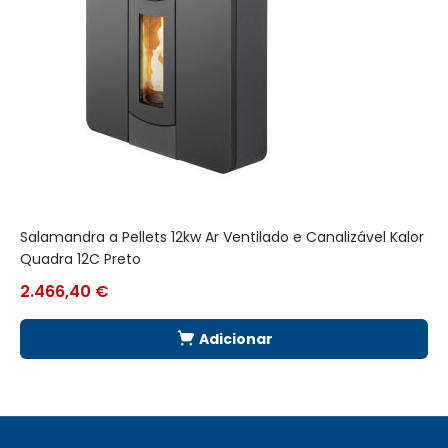
Salamandra a Pellets 12kw Ar Ventilado e Canalizável Kalor
S
Quadra 12C Preto
C
2.466,40
€
2
Adicionar