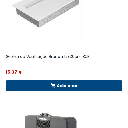
Grelha de Ventilação Branca 17x30cm 30B
R
M
15,37
€
4
Adicionar