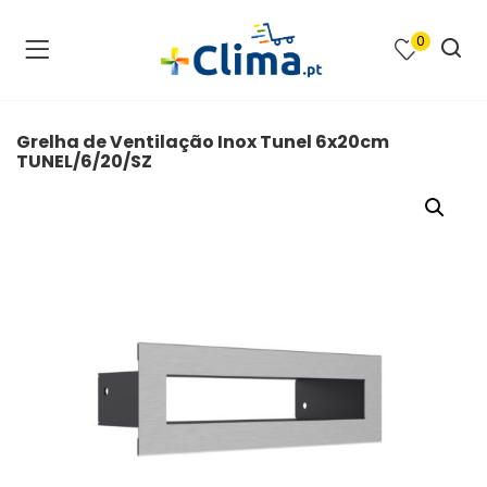
0
na e SPA )
cimento e Climatização )
Grelha de Ventilação Inox Tunel 6x20cm
TUNEL/6/20/SZ
asqueiras e Barbecues )
ias renováveis )