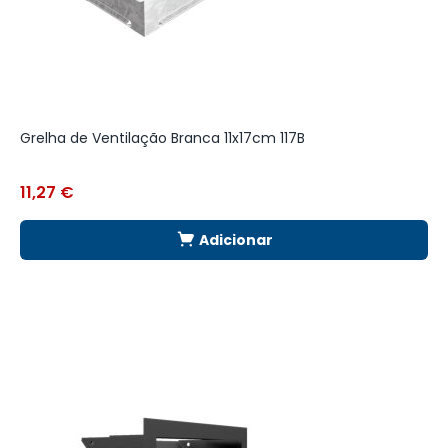
Grelha de Ventilação Branca 11x17cm 117B
G
11,27
€
1
Adicionar