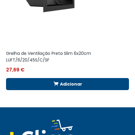
Grelha de Ventilação Preta Slim 6x20cm
G
LUFT/6/20/45S/C/SF
L
27,69
€
3
Adicionar