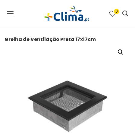
0
na e SPA )
cimento e Climatização )
Grelha de Ventilação Preta 17x17cm
asqueiras e Barbecues )
ias renováveis )