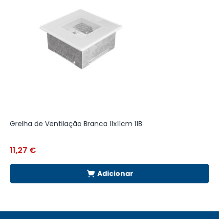
Grelha de Ventilação Branca 11x11cm 11B
G
L
11,27
€
2
Adicionar