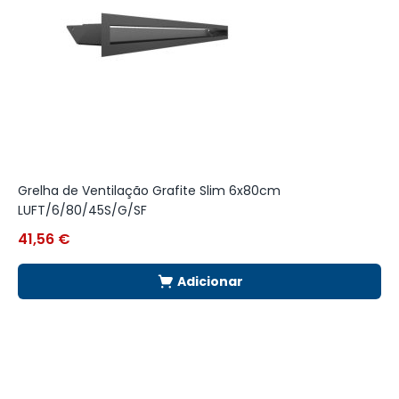
Grelha de Ventilação Grafite Slim 6x80cm
G
LUFT/6/80/45S/G/SF
L
41,56
€
3
Adicionar