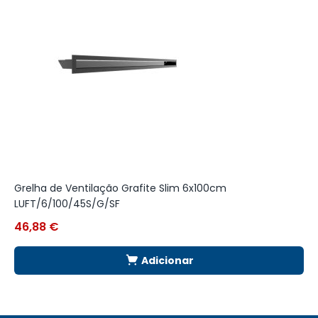
Grelha de Ventilação Grafite Slim 6x100cm
G
LUFT/6/100/45S/G/SF
46,88
€
1
Adicionar