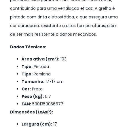
contribuindo para uma ventilação eficaz. A grelha é
pintada com tinta eletrostática, o que assegura uma
cor duradoura, resistente a altas temperaturas, além
de ser mais resistente a danos mecânicos.
Dados Técnicos:
Área ativa (cm²):
103
Tipo:
Pintada
Tipo:
Persiana
Tamanho:
17×17 cm
Cor:
Preto
Peso (kg):
0.7
EAN:
5901350056677
Dimensões (LxAxP):
Largura (cm):
17