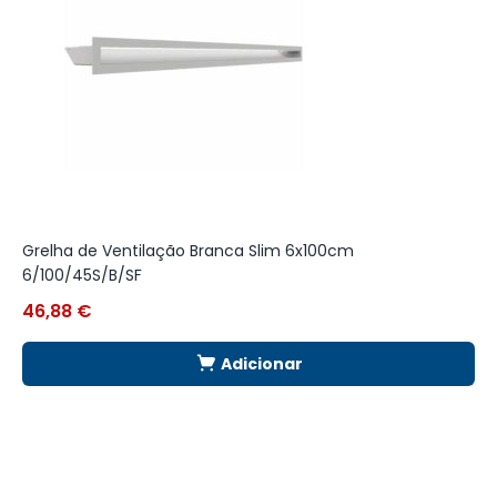
Grelha de Ventilação Branca Slim 6x100cm
G
6/100/45S/B/SF
46,88
€
4
Adicionar