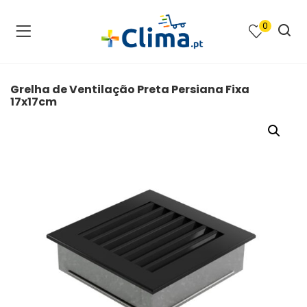
0
na e SPA )
cimento e Climatização )
Grelha de Ventilação Preta Persiana Fixa
17x17cm
asqueiras e Barbecues )
ias renováveis )