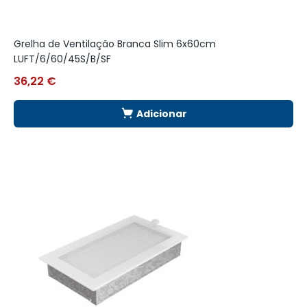
Grelha de Ventilação Branca Slim 6x60cm
G
LUFT/6/60/45S/B/SF
36,22
€
1
Adicionar