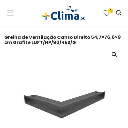
0
na e SPA )
cimento e Climatização )
Grelha de Ventilação Canto Direito 54,7×76,6×9
cm Grafite LUFT/NP/90/45S/G
asqueiras e Barbecues )
ias renováveis )