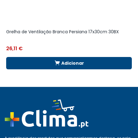
Grelha de Ventilação Branca Persiana 17x30cm 30BX
G
L
26,11
€
4
Adicionar