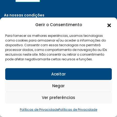
As nossas condições
Políticas de Privacidade
Gerir o Consentimento
Termos e Condições
Para fornecer as melhores experiências, usamos tecnologias
Entregas e Devoluções
como cookies para armazenar e/ou aceder a informações do
Livro de Reclamações
dispositivo. Consentir com essas tecnologias nos permitirá
processar dados, como comportamento de navegação ou IDs
RAL e RLL
exclusivos neste site. Não consentir ou retirar o consentimento
pode afetar negativamante certos recursos e funções.
Klarna FAQ
Sequra
Aceitar
Negar
Desenvolvido por:
Vítor Carneiro
Ver preferências
© 2026 Mais Clima. Todos os direitos reservados
Políticas de Privacidade
Políticas de Privacidade