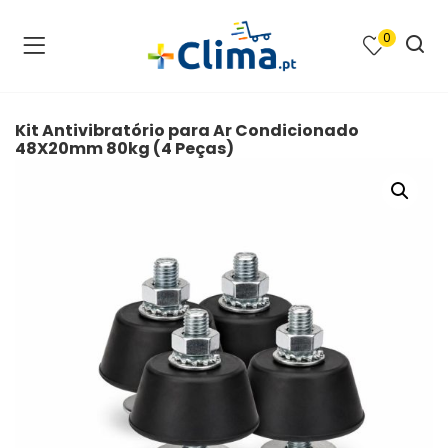
0
na e SPA )
cimento e Climatização )
Kit Antivibratório para Ar Condicionado
48X20mm 80kg (4 Peças)
asqueiras e Barbecues )
ias renováveis )