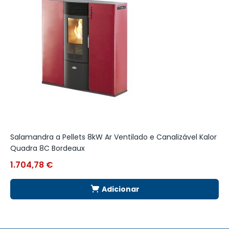
Salamandra a Pellets 8kW Ar Ventilado e Canalizável Kalor
T
Quadra 8C Bordeaux
A
1.704,78
€
4
Adicionar