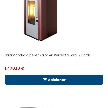
Salamandra a pellet Kalor Air Perfecta Lara 12 Bordô
A
1.470,10
€
1
Adicionar