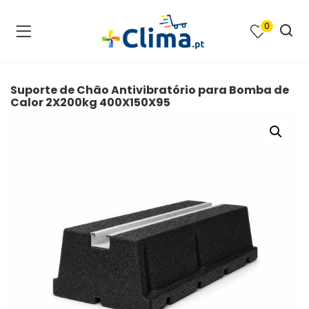
0
na e SPA )
cimento e Climatização )
Suporte de Chão Antivibratório para Bomba de
Calor 2X200kg 400X150X95
asqueiras e Barbecues )
ias renováveis )