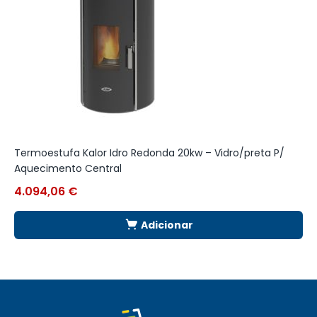
Termoestufa Kalor Idro Redonda 20kw – Vidro/preta P/
C
Aquecimento Central
Q
4.094,06
€
4
Adicionar