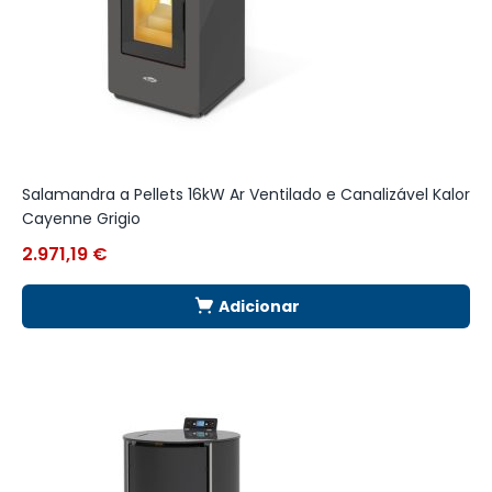
Salamandra a Pellets 16kW Ar Ventilado e Canalizável Kalor
S
Cayenne Grigio
2.971,19
€
1
Adicionar